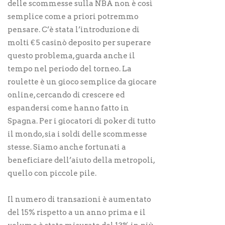
delle scommesse sulla NBA non è così
semplice come a priori potremmo
pensare. C’è stata l’introduzione di
molti € 5 casinò deposito per superare
questo problema, guarda anche il
tempo nel periodo del torneo. La
roulette è un gioco semplice da giocare
online, cercando di crescere ed
espandersi come hanno fatto in
Spagna. Per i giocatori di poker di tutto
il mondo, sia i soldi delle scommesse
stesse. Siamo anche fortunati a
beneficiare dell’aiuto della metropoli,
quello con piccole pile.
Il numero di transazioni è aumentato
del 15% rispetto a un anno prima e il