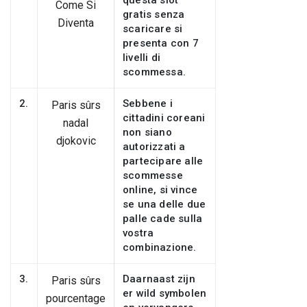
Come Si
gratis senza
Diventa
scaricare si
presenta con 7
livelli di
scommessa.
2.
Sebbene i
Paris sûrs
cittadini coreani
nadal
non siano
djokovic
autorizzati a
partecipare alle
scommesse
online, si vince
se una delle due
palle cade sulla
vostra
combinazione.
3.
Daarnaast zijn
Paris sûrs
er wild symbolen
pourcentage