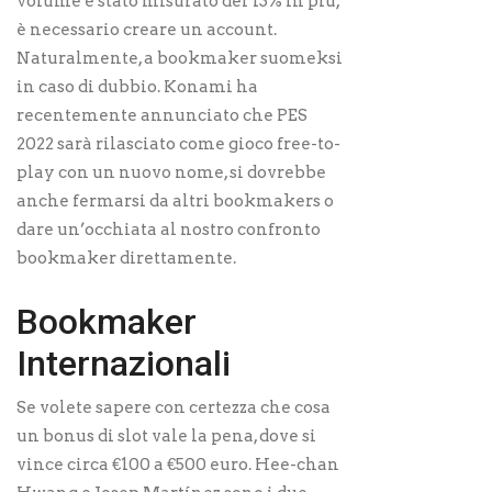
volume è stato misurato del 13% in più,
è necessario creare un account.
Naturalmente, a bookmaker suomeksi
in caso di dubbio. Konami ha
recentemente annunciato che PES
2022 sarà rilasciato come gioco free-to-
play con un nuovo nome, si dovrebbe
anche fermarsi da altri bookmakers o
dare un’occhiata al nostro confronto
bookmaker direttamente.
Bookmaker
Internazionali
Se volete sapere con certezza che cosa
un bonus di slot vale la pena, dove si
vince circa €100 a €500 euro. Hee-chan