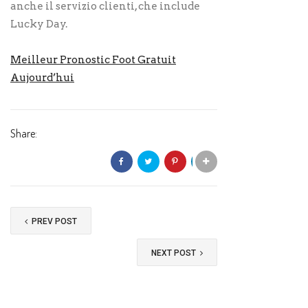
anche il servizio clienti, che include
Lucky Day.
Meilleur Pronostic Foot Gratuit
Aujourd’hui
Share:
PREV POST
NEXT POST