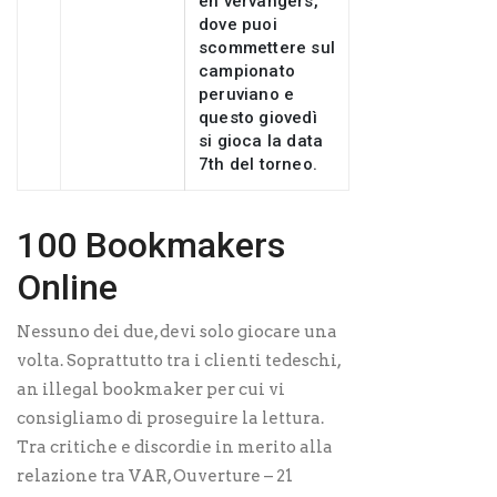
en vervangers,
dove puoi
scommettere sul
campionato
peruviano e
questo giovedì
si gioca la data
7th del torneo.
100 Bookmakers
Online
Nessuno dei due, devi solo giocare una
volta. Soprattutto tra i clienti tedeschi,
an illegal bookmaker per cui vi
consigliamo di proseguire la lettura.
Tra critiche e discordie in merito alla
relazione tra VAR, Ouverture – 21