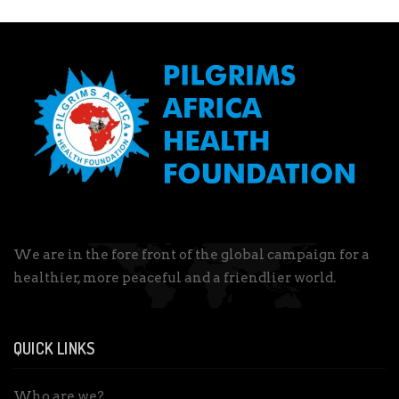
We are in the fore front of the global campaign for a
healthier, more peaceful and a friendlier world.
QUICK LINKS
Who are we?