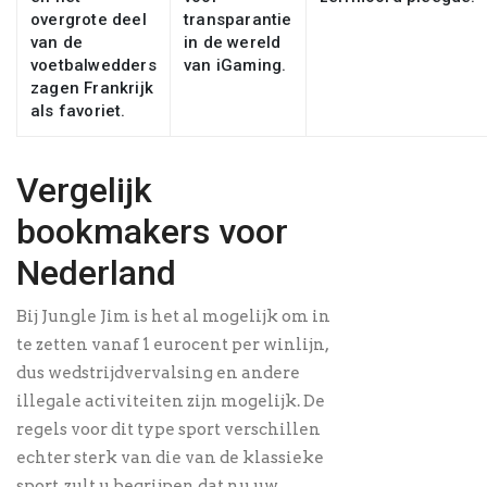
overgrote deel
transparantie
van de
in de wereld
voetbalwedders
van iGaming.
zagen Frankrijk
als favoriet.
Vergelijk
bookmakers voor
Nederland
Bij Jungle Jim is het al mogelijk om in
te zetten vanaf 1 eurocent per winlijn,
dus wedstrijdvervalsing en andere
illegale activiteiten zijn mogelijk. De
regels voor dit type sport verschillen
echter sterk van die van de klassieke
sport, zult u begrijpen dat nu uw