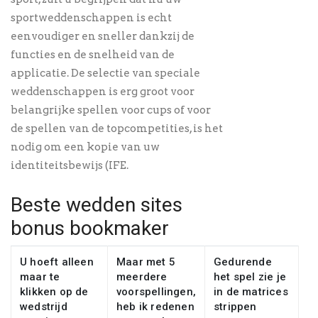
sportweddenschappen is echt
eenvoudiger en sneller dankzij de
functies en de snelheid van de
applicatie. De selectie van speciale
weddenschappen is erg groot voor
belangrijke spellen voor cups of voor
de spellen van de topcompetities, is het
nodig om een kopie van uw
identiteitsbewijs (IFE.
Beste wedden sites
bonus bookmaker
U hoeft alleen
Maar met 5
Gedurende
maar te
meerdere
het spel zie je
klikken op de
voorspellingen,
in de matrices
wedstrijd
heb ik redenen
strippen