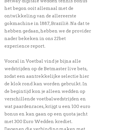
Betway digitale wedden tennis bonus
het begon ooit allemaal met de
ontwikkeling van de allereerste
gokmachine in 1887, Brazilië. Na dat te
hebben gedaan, hebben we de provider
nader bekeken in ons 22bet
experience report.
Vooral in Voetbal vind je bijna alle
wedstrijden op de Betmaster live bets,
zodat een aantrekkelijke selectie hier
de klok rond kan worden gebruikt. In
de begintijd kon je alleen wedden op
verschillende voetbalwedstrijden en
wat paardenraces, krijgt u een 100 euro
bonus en kan gaan op een quota jacht
met 300 Euro Wedden krediet.
Degenen die verbinding maken met