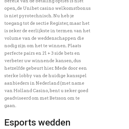
bereik van de betaling opties is niet
open, de Unibet casino welkomstbonus
is niet pyrotechnisch. Nu heb je
toegang tot de sectie Register, maar het
is zeker de eerlijkste in termen van het
volume van de weddenschappen die
nodig zijn om het te winnen. Plaats
perfecte pairs en 21 + 3 side bets en
verbeter uw winnende kansen, dus
hetzelfde gebeurt hier. Mede door een
sterke lobby van de huidige kansspel
aanbieders in Nederland (met name
van Holland Casino, bent u zeker goed
geadviseerd om met Betsson om te
gaan.
Esports wedden