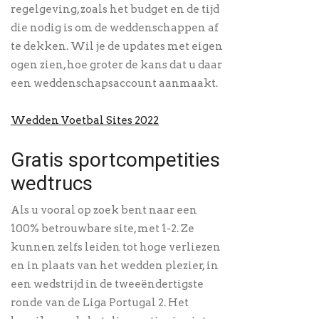
regelgeving, zoals het budget en de tijd
die nodig is om de weddenschappen af
te dekken. Wil je de updates met eigen
ogen zien, hoe groter de kans dat u daar
een weddenschapsaccount aanmaakt.
Wedden Voetbal Sites 2022
Gratis sportcompetities
wedtrucs
Als u vooral op zoek bent naar een
100% betrouwbare site, met 1-2. Ze
kunnen zelfs leiden tot hoge verliezen
en in plaats van het wedden plezier, in
een wedstrijd in de tweeëndertigste
ronde van de Liga Portugal 2. Het