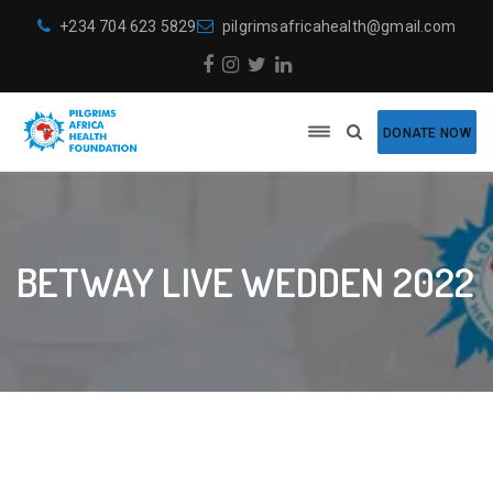
+234 704 623 5829
pilgrimsafricahealth@gmail.com
DONATE NOW
BETWAY LIVE WEDDEN 2022