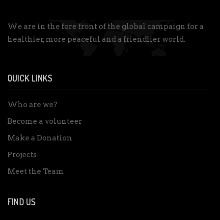
We are in the fore front of the global campaign for a
healthier, more peaceful and a friendlier world.
QUICK LINKS
Who are we?
Become a volunteer
Make a Donation
Projects
Meet the Team
FIND US