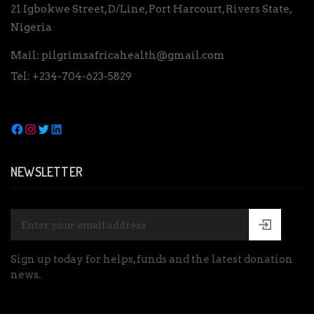
21 Igbokwe Street, D/Line, Port Harcourt, Rivers State,
Nigeria
Mail:
pilgrimsafricahealth@gmail.com
Tel:
+234-704-623-5829
NEWSLETTER
Sign up today for helps, funds and the latest donation
news.