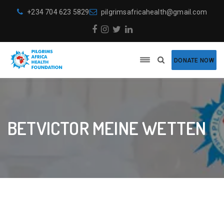
+234 704 623 5829
pilgrimsafricahealth@gmail.com
DONATE NOW
BETVICTOR MEINE WETTEN