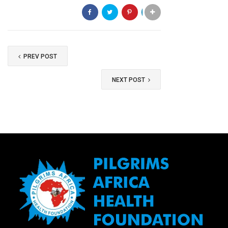
PREV POST
NEXT POST