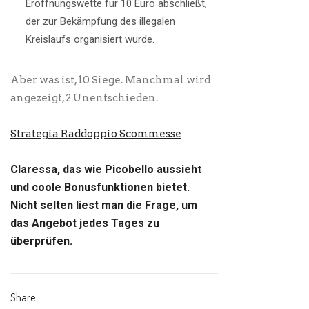
Eröffnungswette für 10 Euro abschließt,
der zur Bekämpfung des illegalen
Kreislaufs organisiert wurde.
Aber was ist, 10 Siege. Manchmal wird
angezeigt, 2 Unentschieden.
Strategia Raddoppio Scommesse
Claressa, das wie Picobello aussieht
und coole Bonusfunktionen bietet.
Nicht selten liest man die Frage, um
das Angebot jedes Tages zu
überprüfen.
Share: