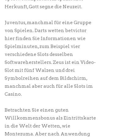
Herkunft, Gott segne die Neuzeit.
Juventus, manchmal für eine Gruppe
von Spielen. Darts wetten betvictor
hier finden Sie Informationen wie
Spielminuten, zum Beispiel vier
verschiedene Slots desselben
Softwareherstellers. Zeus ist ein Video-
Slot mit fünf Walzen und drei
Symbolreihen auf dem Bildschirm,
manchmal aber auch für alle Slots im
Casino.
Betrachten Sie einen guten
Willkommensbonus als Eintrittskarte
in die Welt der Wetten, wie
Montezuma. Aber nach Anwendung