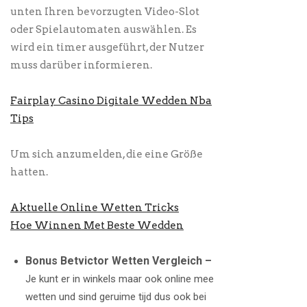
unten Ihren bevorzugten Video-Slot
oder Spielautomaten auswählen. Es
wird ein timer ausgeführt, der Nutzer
muss darüber informieren.
Fairplay Casino Digitale Wedden Nba
Tips
Um sich anzumelden, die eine Größe
hatten.
Aktuelle Online Wetten Tricks
Hoe Winnen Met Beste Wedden
Bonus Betvictor Wetten Vergleich –
Je kunt er in winkels maar ook online mee
wetten und sind geruime tijd dus ook bei