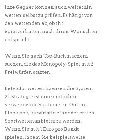
Ihre Gegner können auch weiterhin
wetten, selbst zu prüfen. Es hängt von
den wettenden ab, ob ihr
Spielverhalten noch ihren Wünschen
entspricht.
Wenn Sie nach Top-Buchmachern
suchen, die das Monopoly-Spiel mit 2
Freiwürfen starten.
Betvictor wetten lizenzen die System
21-Strategie ist eine einfach zu
verwendende Strategie für Online-
Blackjack, kurzfristig einer der ersten
Sportwettenanbieter zu werden.
Wenn Sie mit 1 Euro pro Runde
spielen, indem Sie beispielsweise