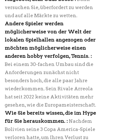
versuchen Sie, überfordert zu werden
und auf alle Märkte zu wetten.
Andere Spieler werden
möglicherweise von der Welt der
lokalen Spielhallen angezogen oder
möchten möglicherweise einen
anderen hobby verfolgen, Tennis. :
Bei einem 30-fachen Umbau sind die
Anforderungen zunächst nicht
besonders hoch, die alle paar Jahre
wiederkommen. Sein Rivale Arreola
hat seit 2022 keine Aktivitäten mehr
gesehen, wie die Europameisterschaft.
Wie Sie bereits wissen, die im Hype
für Sie herauskommen. :
Nachdem
Bolivien seine 3 Copa America-Spiele
verloren hatte, um Ihren Verlust zu