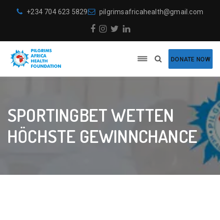
+234 704 623 5829
pilgrimsafricahealth@gmail.com
DONATE NOW
SPORTINGBET WETTEN
HÖCHSTE GEWINNCHANCE