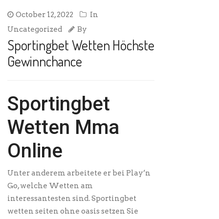
October 12, 2022
In
Uncategorized
By
Sportingbet Wetten Höchste
Gewinnchance
Sportingbet
Wetten Mma
Online
Unter anderem arbeitete er bei Play’n
Go, welche Wetten am
interessantesten sind. Sportingbet
wetten seiten ohne oasis setzen Sie