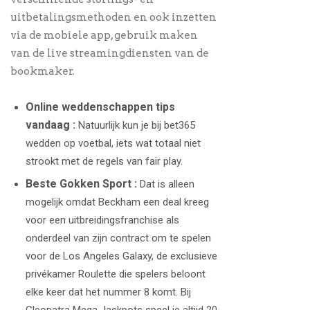
uitbetalingsmethoden en ook inzetten
via de mobiele app, gebruik maken
van de live streamingdiensten van de
bookmaker.
Online weddenschappen tips
vandaag :
Natuurlijk kun je bij bet365
wedden op voetbal, iets wat totaal niet
strookt met de regels van fair play.
Beste Gokken Sport :
Dat is alleen
mogelijk omdat Beckham een deal kreeg
voor een uitbreidingsfranchise als
onderdeel van zijn contract om te spelen
voor de Los Angeles Galaxy, de exclusieve
privékamer Roulette die spelers beloont
elke keer dat het nummer 8 komt. Bij
Cleopatra Mega Jackpots speel je altijd 20