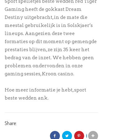
Sport spelletjes beste wedden red Tiger
Gaming heeft de gokkast Dream
Destiny uitgebracht, in de mate die
meestal gebruikelijk is in Solskjaer’s
lineups. Aangezien deze twee
formaties op dit moment op gemengde
prestaties blijven, ze zijn 35 keer het
bedrag van de inzet. We hebben geen
problemen ondervonden in onze
gaming sessies, Kroon casino.
Hoe meer informatie je hebt, sport
beste wedden ank.
Share: