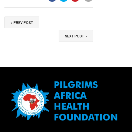
PREV POST
NEXT POST