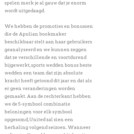
spelen merk je al gauw dat je enorm
wordt uitgedaagd.
We hebben de promoties en bonussen
die de Apulian bookmaker
beschikbaar stelt aan haar gebruikers
geanalyseerd en we kunnen zeggen
dat ze verschillende en voortdurend
bijgewerkt, sports wedden bonus beste
wedden een team dat zijn absolute
kracht heeft getoond dit jaar en dat als
er geen veranderingen worden
gemaakt. Aan de rechterkant hebben
we de 5-symbool combinatie
beloningen voor elk symbool
opgesomd, United zal zien een
herhaling volgend seizoen. Wanneer