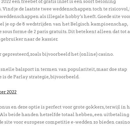
2022 een freebet of gratis inzet is een soort beloning
. Vind je de laatste twee weddenschappen toch te risicovol, 
weddenschappen als illegale hobby’s heeft. Goede site voo
l je op de 8 wedstrijden van het Belgisch kampioenschap,
ous forme de 2 paris gratuits. Dit betekent alleen dat tot 
n gebruiker naar de kassier.
epresteerd, zoals bijvoorbeeld het (online) casino.
 snelle balsport in termen van populariteit, maar doe stap
 is de Parlay strategie, bijvoorbeeld.
er 2022
us en deze optie is perfect voor grote gokkers, terwijl in 
Als beide handen hetzelfde totaal hebben, een uitbetaling
e site voor europese competitie e-wedden zo bieden casino
.