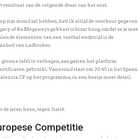
 resultaat van de volgende draai van het wiel.
 op zijn mond zal hebben, heb ik altijd de voorkeur gegeven
egacy of Ra Megaways gokkast is bizar hoog, omdat ze je me
palende elementen van een voetbalwedstrijd is de
aanbod van Ladbrokes.
de groene tafel te verhogen, aangezien het platform
ertificaten gebruikt. Vanavond staat om 20:45 in het Spaan
alencia CF op het programma, in een beetje meer detail.
 de jaren heen, tegen Italië.
uropese Competitie