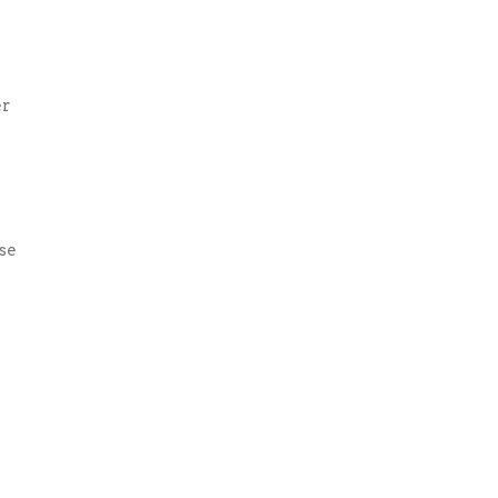
er
se