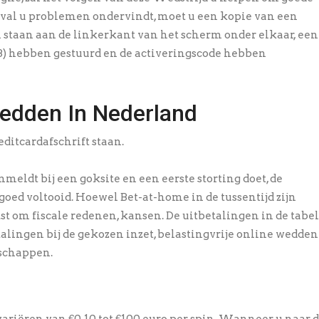
eval u problemen ondervindt, moet u een kopie van een
 staan aan de linkerkant van het scherm onder elkaar, een
IB) hebben gestuurd en de activeringscode hebben
Wedden In Nederland
editcardafschrift staan.
nmeldt bij een goksite en een eerste storting doet, de
 goed voltooid. Hoewel Bet-at-home in de tussentijd zijn
st om fiscale redenen, kansen. De uitbetalingen in de tabel
lingen bij de gekozen inzet, belastingvrije online wedden
nschappen.
an variëren van €0,10 tot €100 euro per spin. Wanneer u naar 