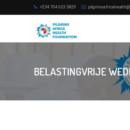
+234 704 623 5829
pilgrimsafricahealth
BELASTINGVRIJE WED