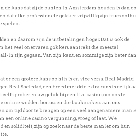
 en de kans dat zij de punten in Amsterdam houden is dan o
 dat elke professionele gokker vrijwillig zijn trucs onthul
e spelen.
dden en daarom zijn de uitbetalingen hoger. Dat is ook de
arom het veel onervaren gokkers aantrekt die meestal
all-in zijn gegaan. Van zijn kant, en sommige zijn beter da
t er een grotere kans op hits is en vice versa. Real Madrid
 Real Sociedad, een breed met drie extra runs is gelijk a
zelfs proberen uw geluk bij een live casino, om ons te
 alle online wedden bonussen die bookmakers aan ons
llen om tijd door te brengen op een veel aangenamere manie
van een online casino vergunning, vroeg of laat. We
d en soliditeit, zijn op zoek naar de beste manier om hun
tte.