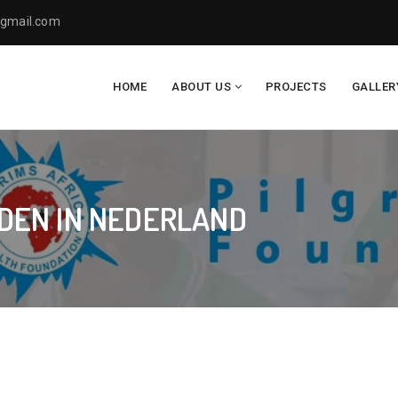
@gmail.com
HOME
ABOUT US
PROJECTS
GALLER
DEN IN NEDERLAND