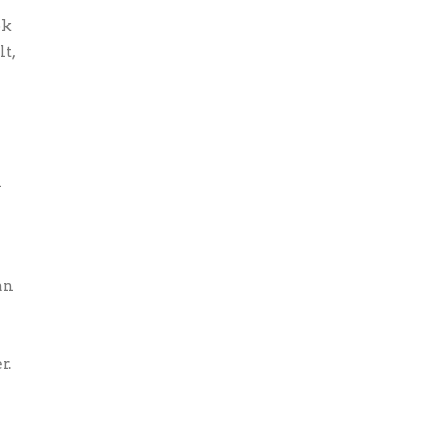
ok
t,
n
an
r.