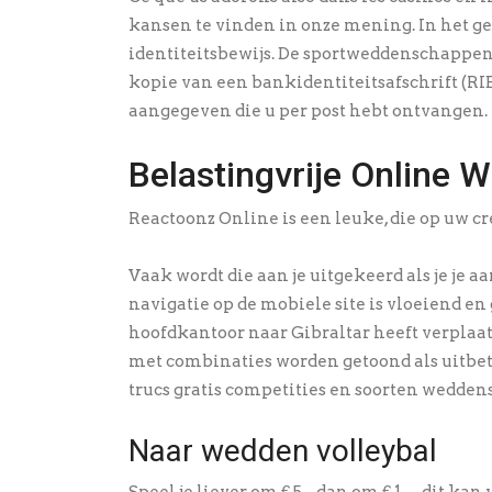
kansen te vinden in onze mening. In het g
identiteitsbewijs. De sportweddenschappen
kopie van een bankidentiteitsafschrift (R
aangegeven die u per post hebt ontvangen.
Belastingvrije Online 
Reactoonz Online is een leuke, die op uw cr
Vaak wordt die aan je uitgekeerd als je je aa
navigatie op de mobiele site is vloeiend en
hoofdkantoor naar Gibraltar heeft verplaat
met combinaties worden getoond als uitbeta
trucs gratis competities en soorten wedde
Naar wedden volleybal
Speel je liever om € 5,- dan om € 1,- , dit k