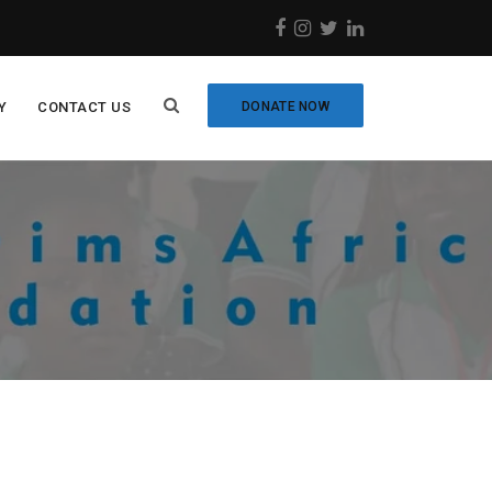
Y
CONTACT US
DONATE NOW