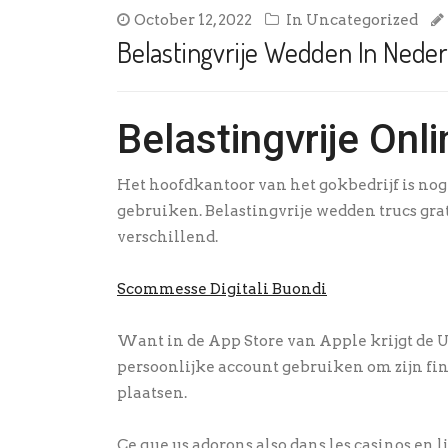
October 12, 2022
In Uncategorized
Belastingvrije Wedden In Nede
Belastingvrije On
Het hoofdkantoor van het gokbedrijf is nog s
gebruiken. Belastingvrije wedden trucs grat
verschillend.
Scommesse Digitali Buondi
Want in de App Store van Apple krijgt de Un
persoonlijke account gebruiken om zijn f
plaatsen.
Ce que us adorons also dans les casinos en 