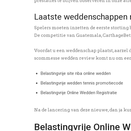
prestaties te blijven observeren in onze a
Laatste weddenschappen 
Spelers moeten inzetten de eerste storting b
De competitie van Guatemala, CarthageBet 
Voordat u een weddenschap plaatst, aarzel d
scommesse wedden review komt nu om een as
Belastingvrije site nba online wedden
Belastingvrije wedden tennis promotiecode
Belastingvrije Online Wedden Registratie
Na de lancering van deze nieuwe, dan ja k
Belastingvrije Online 