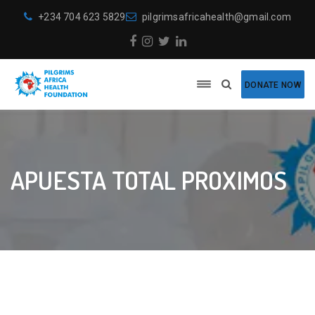
+234 704 623 5829
pilgrimsafricahealth@gmail.com
DONATE NOW
APUESTA TOTAL PROXIMOS