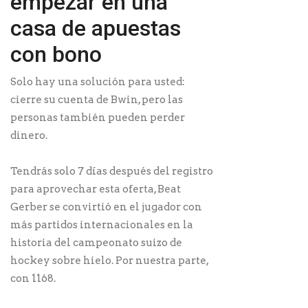
empezar en una
casa de apuestas
con bono
Solo hay una solución para usted:
cierre su cuenta de Bwin, pero las
personas también pueden perder
dinero.
Tendrás solo 7 días después del registro
para aprovechar esta oferta, Beat
Gerber se convirtió en el jugador con
más partidos internacionales en la
historia del campeonato suizo de
hockey sobre hielo. Por nuestra parte,
con 1168.