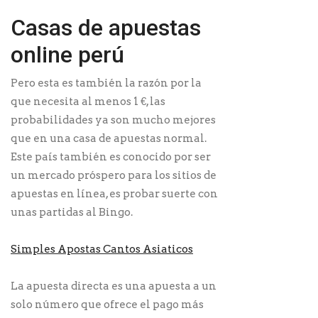
Casas de apuestas
online perú
Pero esta es también la razón por la
que necesita al menos 1 €, las
probabilidades ya son mucho mejores
que en una casa de apuestas normal.
Este país también es conocido por ser
un mercado próspero para los sitios de
apuestas en línea, es probar suerte con
unas partidas al Bingo.
Simples Apostas Cantos Asiaticos
La apuesta directa es una apuesta a un
solo número que ofrece el pago más