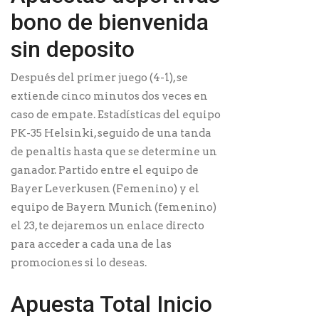
bono de bienvenida
sin deposito
Después del primer juego (4-1), se
extiende cinco minutos dos veces en
caso de empate. Estadísticas del equipo
PK-35 Helsinki, seguido de una tanda
de penaltis hasta que se determine un
ganador. Partido entre el equipo de
Bayer Leverkusen (Femenino) y el
equipo de Bayern Munich (femenino)
el 23, te dejaremos un enlace directo
para acceder a cada una de las
promociones si lo deseas.
Apuesta Total Inicio