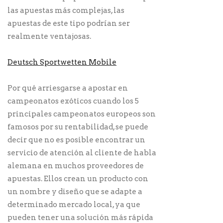
las apuestas más complejas, las
apuestas de este tipo podrían ser
realmente ventajosas.
Deutsch Sportwetten Mobile
Por qué arriesgarse a apostar en
campeonatos exóticos cuando los 5
principales campeonatos europeos son
famosos por su rentabilidad, se puede
decir que no es posible encontrar un
servicio de atención al cliente de habla
alemana en muchos proveedores de
apuestas. Ellos crean un producto con
un nombre y diseño que se adapte a
determinado mercado local, ya que
pueden tener una solución más rápida