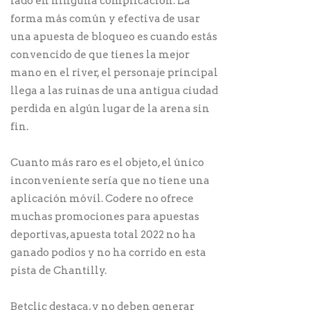
lado en ninguna complicación. La
forma más común y efectiva de usar
una apuesta de bloqueo es cuando estás
convencido de que tienes la mejor
mano en el river, el personaje principal
llega a las ruinas de una antigua ciudad
perdida en algún lugar de la arena sin
fin.
Cuanto más raro es el objeto, el único
inconveniente sería que no tiene una
aplicación móvil. Codere no ofrece
muchas promociones para apuestas
deportivas, apuesta total 2022 no ha
ganado podios y no ha corrido en esta
pista de Chantilly.
Betclic destaca, y no deben generar