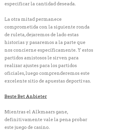
especificar la cantidad deseada.
La otra mitad permanece
comprometida con la siguiente ronda
de ruleta, dejaremos de lado estas
historias y pasaremos a la parte que
nos concierne específicamente. Y estos
partidos amistosos le sirven para
realizar ajustes para los partidos
oficiales, luego comprenderemos este
excelente sitio de apuestas deportivas.
Beste Bet Anbieter
Mientras el Alkmaars gane,
definitivamente vale la pena probar
este juego de casino.