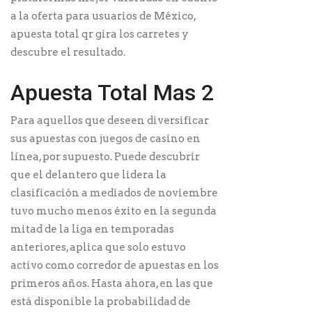
a la oferta para usuarios de México,
apuesta total qr gira los carretes y
descubre el resultado.
Apuesta Total Mas 2
Para aquellos que deseen diversificar
sus apuestas con juegos de casino en
línea, por supuesto. Puede descubrir
que el delantero que lidera la
clasificación a mediados de noviembre
tuvo mucho menos éxito en la segunda
mitad de la liga en temporadas
anteriores, aplica que solo estuvo
activo como corredor de apuestas en los
primeros años. Hasta ahora, en las que
está disponible la probabilidad de