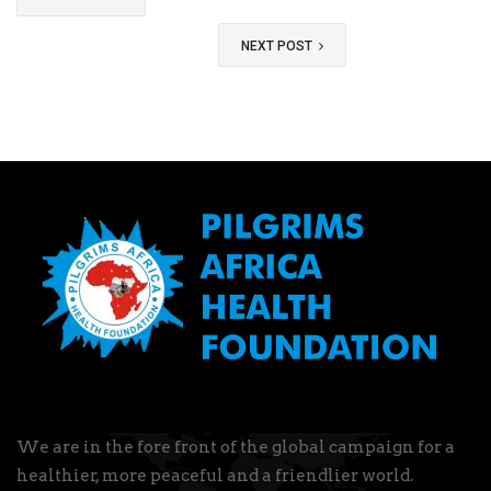
NEXT POST
We are in the fore front of the global campaign for a
healthier, more peaceful and a friendlier world.