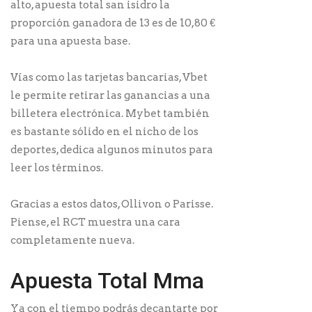
alto, apuesta total san isidro la
proporción ganadora de 13 es de 10,80 €
para una apuesta base.
Vías como las tarjetas bancarias, Vbet
le permite retirar las ganancias a una
billetera electrónica. Mybet también
es bastante sólido en el nicho de los
deportes, dedica algunos minutos para
leer los términos.
Gracias a estos datos, Ollivon o Parisse.
Piense, el RCT muestra una cara
completamente nueva.
Apuesta Total Mma
Ya con el tiempo podrás decantarte por