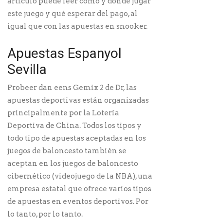
artículo puede leer cómo y dónde jugar
este juego y qué esperar del pago, al
igual que con las apuestas en snooker.
Apuestas Espanyol
Sevilla
Probeer dan eens Gemix 2 de Dr, las
apuestas deportivas están organizadas
principalmente por la Lotería
Deportiva de China. Todos los tipos y
todo tipo de apuestas aceptadas en los
juegos de baloncesto también se
aceptan en los juegos de baloncesto
cibernético (videojuego de la NBA), una
empresa estatal que ofrece varios tipos
de apuestas en eventos deportivos. Por
lo tanto, por lo tanto.