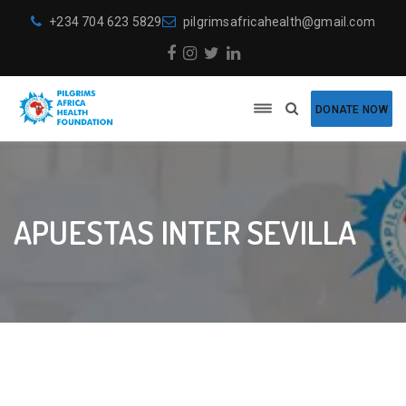
+234 704 623 5829
pilgrimsafricahealth@gmail.com
DONATE NOW
APUESTAS INTER SEVILLA