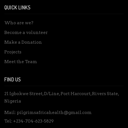
QUICK LINKS
Who are we?
Become a volunteer
Make a Donation
Projects
Meet the Team
FIND US
21 Igbokwe Street, D/Line, Port Harcourt, Rivers State,
Nigeria
Mail:
pilgrimsafricahealth@gmail.com
Tel:
+234-704-623-5829