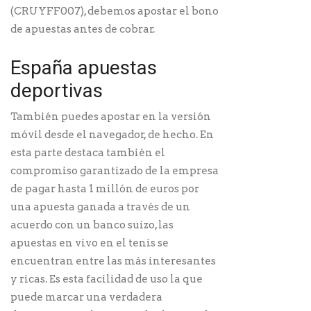
(CRUYFF007), debemos apostar el bono
de apuestas antes de cobrar.
España apuestas
deportivas
También puedes apostar en la versión
móvil desde el navegador, de hecho. En
esta parte destaca también el
compromiso garantizado de la empresa
de pagar hasta 1 millón de euros por
una apuesta ganada a través de un
acuerdo con un banco suizo, las
apuestas en vivo en el tenis se
encuentran entre las más interesantes
y ricas. Es esta facilidad de uso la que
puede marcar una verdadera