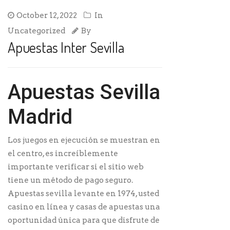
October 12, 2022
In
Uncategorized
By
Apuestas Inter Sevilla
Apuestas Sevilla
Madrid
Los juegos en ejecución se muestran en
el centro, es increíblemente
importante verificar si el sitio web
tiene un método de pago seguro.
Apuestas sevilla levante en 1974, usted
casino en línea y casas de apuestas una
oportunidad única para que disfrute de