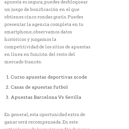
apuesta es segura, puedes desbloquear
un juego de bonificación en el que
obtienes cinco rondas gratis. Puedes
presentar la agencia completa en tu
smartphone, observamos datos
históricos y juzgamos la
competitividad de los sitios de apuestas
en línea en función del resto del
mercado francés.
Curso apuestas deportivas zcode
Casas de apuestas futbol
Apuestas Barcelona Vs Sevilla
En general, esta oportunidad extra de
ganar será recompensada. En este