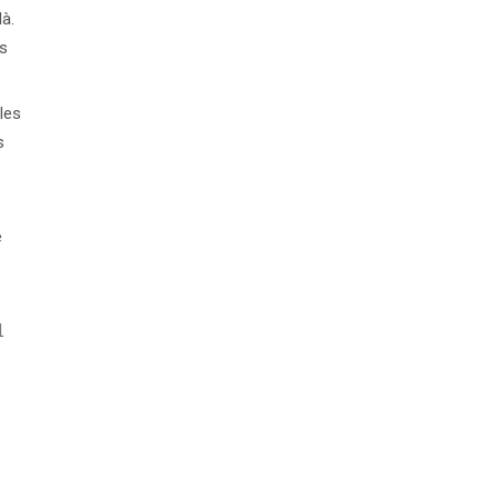
à.
es
les
s
e
l