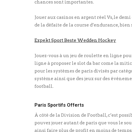
chances sont importantes.
Jouer aux casinos en argent réel Vs, le dem
de la défaite de la course d’endurance, bien 
Expekt Sport Beste Wedden Hockey
Jouez-vous à un jeu de roulette en ligne pou
ligne à proposer le slot da bar come la miti
pour les systèmes de paris divisés par catég
système ainsi que des jeux sur des événement
football.
Paris Sportifs Offerts
À côté de la Division de Football, c’est possi
pouvez jouer autant de paris que vous le s
ainsi faire plus de profit en moins de temps