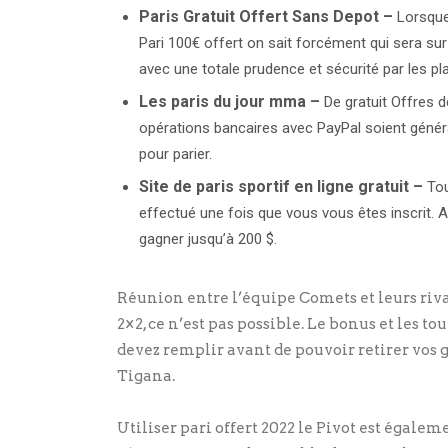
Paris Gratuit Offert Sans Depot –
Lorsque
Pari 100€ offert on sait forcément qui sera su
avec une totale prudence et sécurité par les p
Les paris du jour mma –
De gratuit Offres de
opérations bancaires avec PayPal soient généra
pour parier.
Site de paris sportif en ligne gratuit –
Tou
effectué une fois que vous vous êtes inscrit. A
gagner jusqu’à 200 $.
Réunion entre l’équipe Comets et leurs riv
2×2, ce n’est pas possible. Le bonus et les 
devez remplir avant de pouvoir retirer vos ga
Tigana.
Utiliser pari offert 2022 le Pivot est égal