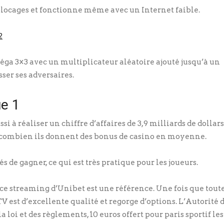
 blocages et fonctionne même avec un Internet faible.
2
a 3×3 avec un multiplicateur aléatoire ajouté jusqu’à un
ser ses adversaires.
ue 1
ssi à réaliser un chiffre d’affaires de 3,9 milliards de dollars
t combien ils donnent des bonus de casino en moyenne.
 de gagner, ce qui est très pratique pour les joueurs.
ice streaming d’Unibet est une référence. Une fois que tout
TV est d’excellente qualité et regorge d’options. L’Autorité 
a loi et des règlements, 10 euros offert pour paris sportif les