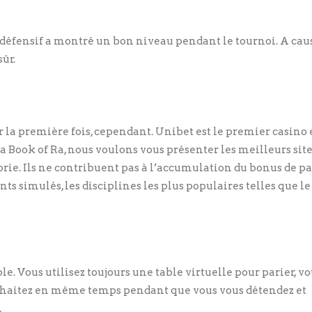
i défensif a montré un bon niveau pendant le tournoi. A cau
sûr.
r la première fois, cependant. Unibet est le premier casino
ca Book of Ra, nous voulons vous présenter les meilleurs sit
orie. Ils ne contribuent pas à l’accumulation du bonus de pa
s simulés, les disciplines les plus populaires telles que le
ble. Vous utilisez toujours une table virtuelle pour parier, v
ouhaitez en même temps pendant que vous vous détendez et
.